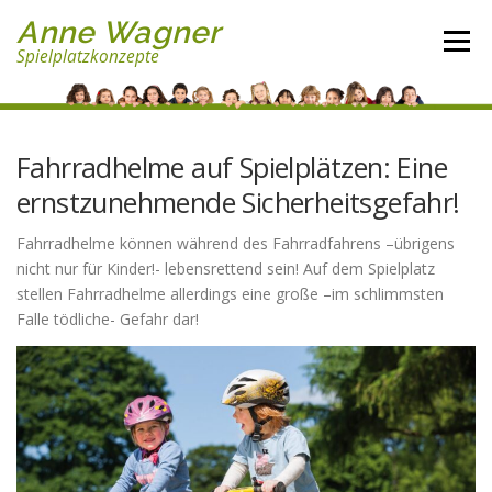
Direkt
Anne Wagner
zum
Menü
Spielplatzkonzepte
Inhalt
Fahrradhelme auf Spielplätzen: Eine
ernstzunehmende Sicherheitsgefahr!
Fahrradhelme können während des Fahrradfahrens –übrigens
nicht nur für Kinder!- lebensrettend sein! Auf dem Spielplatz
stellen Fahrradhelme allerdings eine große –im schlimmsten
Falle tödliche- Gefahr dar!