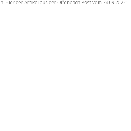
n. Hier der Artikel aus der Offenbach Post vom 24.09.2023: