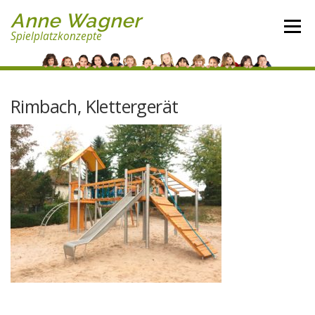
Direkt
Anne Wagner
zum
Menü
Spielplatzkonzepte
Inhalt
Rimbach, Klettergerät